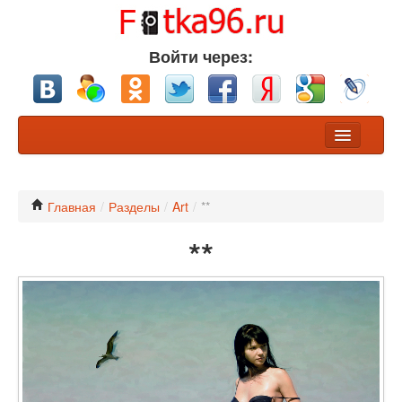
Войти через:
Фото
Конкурсы
Главная
/
Разделы
/
Art
/
**
**
Хочу обсуждения
Участники
Разделы
Nikon или Canon?
Профессионалы