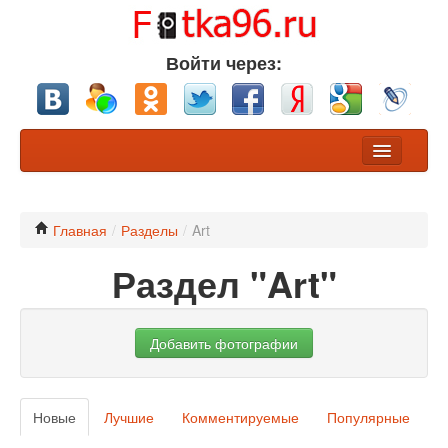
Войти через:
Фото
Конкурсы
Главная
/
Разделы
/
Art
Раздел "Art"
Хочу обсуждения
Участники
Добавить фотографии
Разделы
Nikon или Canon?
Новые
Лучшие
Комментируемые
Популярные
Профессионалы