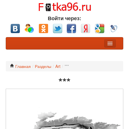
Войти через:
Фото
Конкурсы
Главная
/
Разделы
/
Art
/
***
***
Хочу обсуждения
Участники
Разделы
Nikon или Canon?
Профессионалы