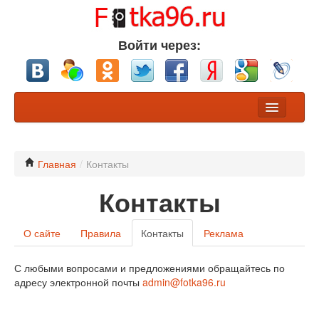
Войти через:
Фото
Конкурсы
Главная
/
Контакты
Контакты
Хочу обсуждения
Участники
О сайте
Правила
Контакты
Реклама
Разделы
С любыми вопросами и предложениями обращайтесь по
Nikon или Canon?
адресу электронной почты
admin@fotka96.ru
Профессионалы