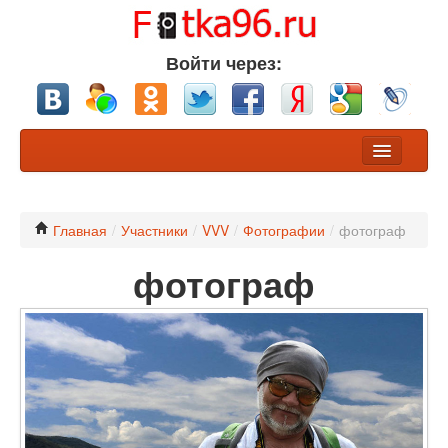
Войти через:
Фото
Конкурсы
Главная
/
Участники
/
VVV
/
Фотографии
/
фотограф
фотограф
Хочу обсуждения
Участники
Разделы
Nikon или Canon?
Профессионалы