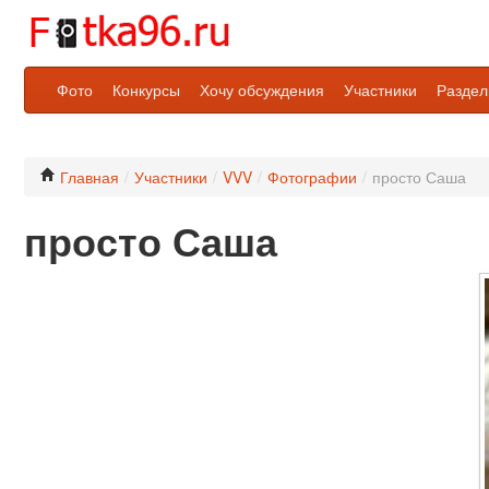
Фото
Конкурсы
Хочу обсуждения
Участники
Разде
Главная
/
Участники
/
VVV
/
Фотографии
/
просто Саша
просто Саша