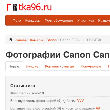
Фото
Конкурсы
Хочу обсуждения
Участники
Разде
Главная
/
Камеры
/
Canon
/
Canon EOS 300D DIGITAL
Фотографии Canon Can
Новые
Лучшие
Комментируемые
Популярные
П
Статистика
Фотографий всего:
9
Большую часть фотографий (
9
) добавил
VVV
Большая часть фотографий (
4
) относится к разделу
Art