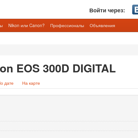
Войти через:
лы
Nikon или Canon?
Профессионалы
Объявления
on EOS 300D DIGITAL
о дате
На карте