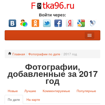
Войти через:
Фото
Конкурсы
Главная
/
Фотографии по дате
/
2017 год
Фотографии,
Хочу обсуждения
добавленные за 2017
Участники
год
Разделы
Новые
Лучшие
Комментируемые
Популярные
Nikon или Canon?
По дате
На карте
Профессионалы