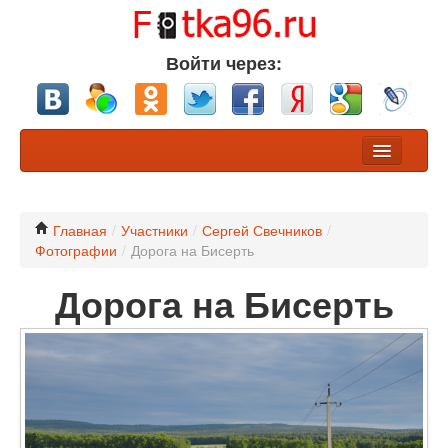
Войти через:
Фото
Конкурсы
Главная
/
Участники
/
Сергей Свечников
/
Фотографии
/
Дорога на Бисерть
Хочу обсуждения
Дорога на Бисерть
Участники
Разделы
Nikon или Canon?
Профессионалы