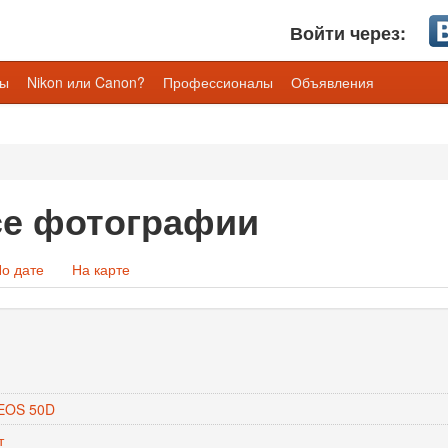
Войти через:
лы
Nikon или Canon?
Профессионалы
Объявления
се фотографии
о дате
На карте
EOS 50D
т