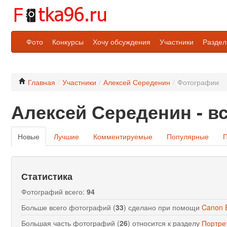
Фото
Конкурсы
Хочу обсуждения
Участники
Разде
Главная
/
Участники
/
Алексей Середенин
/
Фотографии
Алексей Середенин - в
Новые
Лучшие
Комментируемые
Популярные
П
Статистика
Фотографий всего:
94
Больше всего фотографий (
33
) сделано при помощи
Canon 
Большая часть фотографий (
26
) относится к разделу
Портре